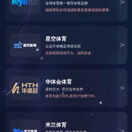
气动隔膜泵口径选择：分为￠10mm(3/8")、
￠15mm(1/2")、￠25mm(1")、￠40mm( 1 1/2")、
￠50mm(2")、￠65mm( 2 1/2")、￠80mm(3")、
￠100mm(4")、￠125mm(5")。
2.气动隔膜泵泵体材质选择：分为铝合金、铸铁、不
锈钢（201 304 316 316L）、工程塑料、氟塑料、铸
铁衬氟、铸铁衬胶
3.气动隔膜泵膜片材质选择：分别采用聚醚弹性体橡
胶、丁晴橡胶、氯丁橡胶、三元乙丙橡胶、氟橡胶、
聚氨酯、聚四氟乙烯、进口膜片。以满足不同用户的
需要。该泵自投产以来，已被石油、化工、电子、陶
瓷、纺织、油漆、制药机械系统单位采用，安置在各
种特殊场合，用来抽送各种常规泵不能抽吸的介质