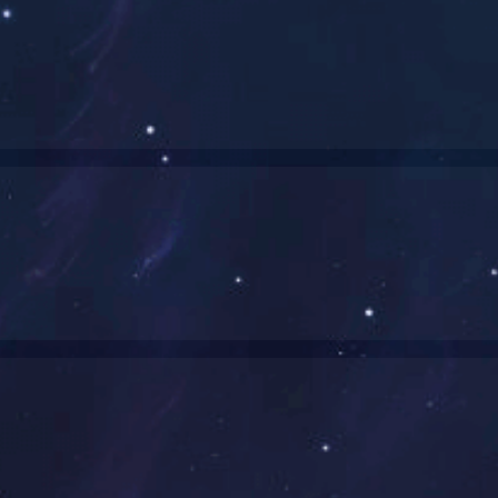
产品展示
PRODUCT
泵系列
化工泵系列
自吸泵系列
螺杆
柜系列
成套给水系列
阀门系列