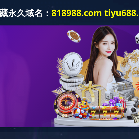
产品中心
售后服务