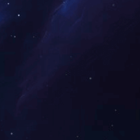
IS卧式离心泵
IH单级单吸离心泵