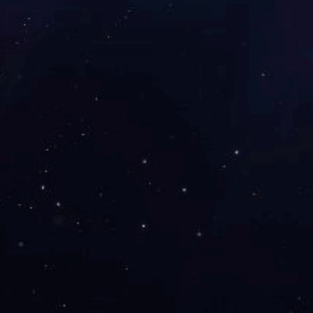
LG离心泵
开云(中国)
开云手机官方版在线入口
座机：021-56094748 021-56094504
传真：021-56083279
E-mail：545956520@qq.com
地址：上海市交通西路188弄1号
免责声
Copyrig
开云电子
|
米兰体育网页版
|
奇异果·奇异果（中国）官方网
|
华体会官方