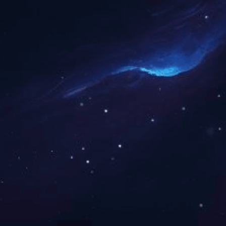
QDL,QDLF高层建筑多级给水泵